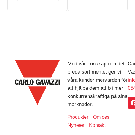
Med vår kunskap och det
Car
breda sortimentet ger vi
Väs
våra kunder mervärden för
in
att hjälpa dem att bli mer
054
konkurrenskraftiga på sina
marknader.
Produkter
Om oss
Nyheter
Kontakt