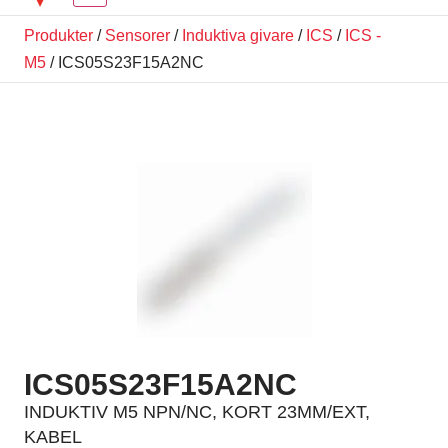
Produkter
/
Sensorer
/
Induktiva givare
/
ICS
/
ICS -
M5
/ ICS05S23F15A2NC
ICS05S23F15A2NC
INDUKTIV M5 NPN/NC, KORT 23MM/EXT,
KABEL