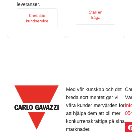
leveranser.
Ställ en
Kontakta
fråga
kundservice
Med vår kunskap och det
Car
breda sortimentet ger vi
Väs
våra kunder mervärden för
in
att hjälpa dem att bli mer
054
konkurrenskraftiga på sina
marknader.