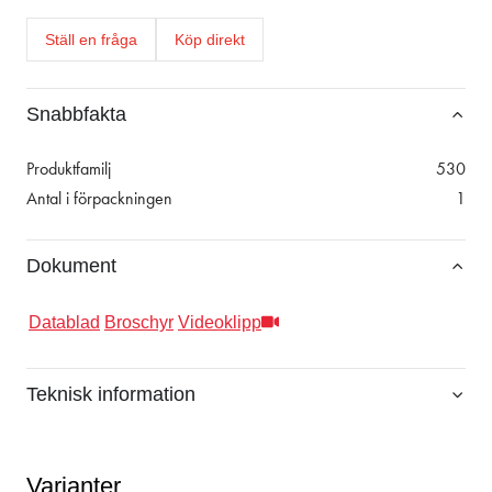
Ställ en fråga
Köp direkt
Snabbfakta
Produktfamilj
530
Antal i förpackningen
1
Dokument
Datablad
Broschyr
Videoklipp
Teknisk information
Varianter