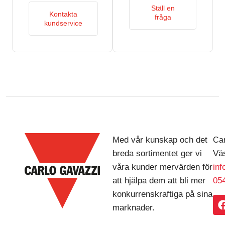
Ställ en
Kontakta
fråga
kundservice
Med vår kunskap och det
Car
breda sortimentet ger vi
Väs
våra kunder mervärden för
in
att hjälpa dem att bli mer
054
konkurrenskraftiga på sina
marknader.