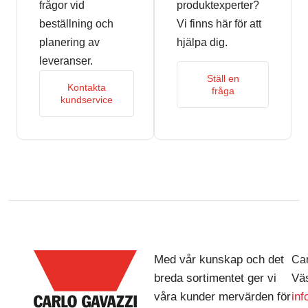
frågor vid
produktexperter?
beställning och
Vi finns här för att
planering av
hjälpa dig.
leveranser.
Ställ en
Kontakta
fråga
kundservice
Med vår kunskap och det
Car
breda sortimentet ger vi
Väs
våra kunder mervärden för
in