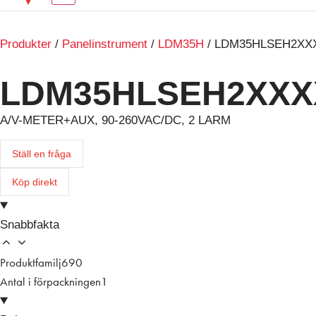
Produkter
/
Panelinstrument
/
LDM35H
/ LDM35HLSEH2XX
LDM35HLSEH2XXX
A/V-METER+AUX, 90-260VAC/DC, 2 LARM
Ställ en fråga
Köp direkt
Snabbfakta
Produktfamilj
690
Antal i förpackningen
1