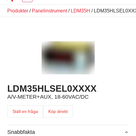
Produkter
/
Panelinstrument
/
LDM35H
/ LDM35HLSEL0XX
LDM35HLSEL0XXXX
A/V-METER+AUX, 18-60VAC/DC
Ställ en fråga
Köp direkt
Snabbfakta