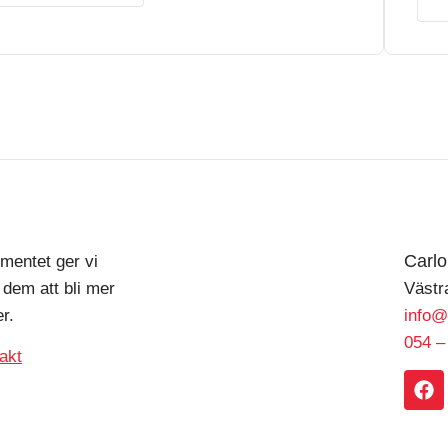
Carl
mentet ger vi
 dem att bli mer
Västr
r.
info@
054 –
akt