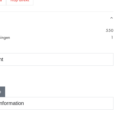
550
ningen
1
nt
p
information