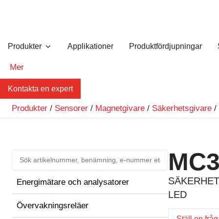
Produkter
Applikationer
Produktfördjupningar
Mer
Kontakta en expert
Produkter
/
Sensorer
/
Magnetgivare
/
Säkerhetsgivare
/
MC3
SÄKERHET
Energimätare och analysatorer
LED
Övervakningsreläer
Ställ en frå