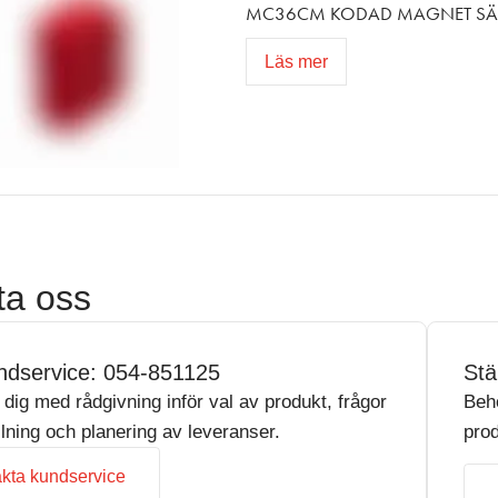
MC36CM KODAD MAGNET SÄ
Läs mer
ta oss
ndservice: 054-851125
Stä
r dig med rådgivning inför val av produkt, frågor
Beh
llning och planering av leveranser.
prod
kta kundservice