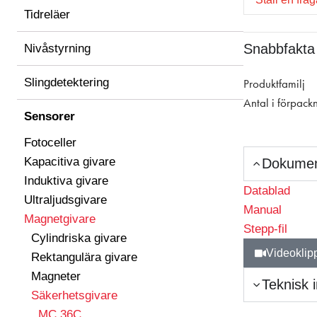
Tidreläer
Snabbfakta
Nivåstyrning
Slingdetektering
Produktfamilj
Antal i förpack
Sensorer
Fotoceller
Kapacitiva givare
Dokume
Induktiva givare
Datablad
Ultraljudsgivare
Manual
Magnetgivare
Stepp-fil
Cylindriska givare
Videoklip
Rektangulära givare
Magneter
Teknisk 
Säkerhetsgivare
MC 36C