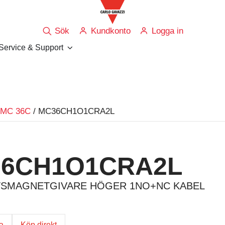
Sök
Kundkonto
Logga in
Service & Support
MC 36C
/ MC36CH1O1CRA2L
6CH1O1CRA2L
SMAGNETGIVARE HÖGER 1NO+NC KABEL
ga
Köp direkt