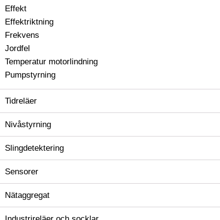
Effekt
Effektriktning
Frekvens
Jordfel
Temperatur motorlindning
Pumpstyrning
Tidreläer
Nivåstyrning
Slingdetektering
Sensorer
Nätaggregat
Industrireläer och socklar