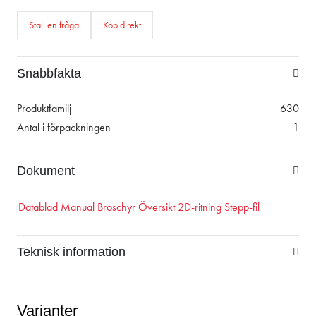
Ställ en fråga
Köp direkt
Snabbfakta
Produktfamilj
630
Antal i förpackningen
1
Dokument
Datablad
Manual
Broschyr
Översikt
2D-ritning
Stepp-fil
Teknisk information
Varianter