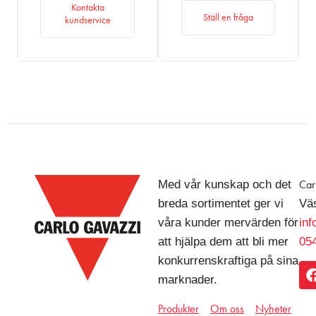
Kontakta
Ställ en fråga
kundservice
Med vår kunskap och det
Car
breda sortimentet ger vi
Väs
våra kunder mervärden för
in
att hjälpa dem att bli mer
054
konkurrenskraftiga på sina
marknader.
Produkter
Om oss
Nyheter