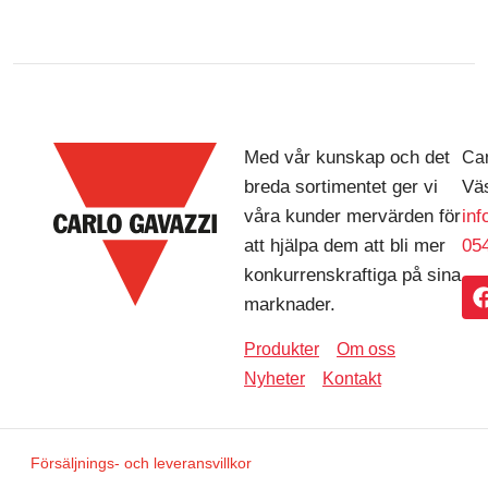
Med vår kunskap och det
Car
breda sortimentet ger vi
Väs
våra kunder mervärden för
in
att hjälpa dem att bli mer
054
konkurrenskraftiga på sina
marknader.
Produkter
Om oss
Nyheter
Kontakt
Försäljnings- och leveransvillkor