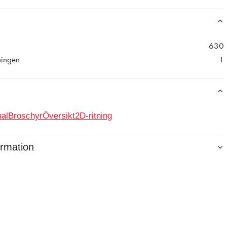
630
ningen
1
al
Broschyr
Översikt
2D-ritning
ormation