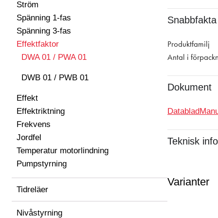
Ström
Spänning 1-fas
Snabbfakta
Spänning 3-fas
Produktfamilj
Effektfaktor
Antal i förpack
DWA 01 / PWA 01
DWB 01 / PWB 01
Dokument
Effekt
Effektriktning
Datablad
Manu
Frekvens
Jordfel
Teknisk inf
Temperatur motorlindning
Pumpstyrning
Varianter
Tidreläer
Nivåstyrning