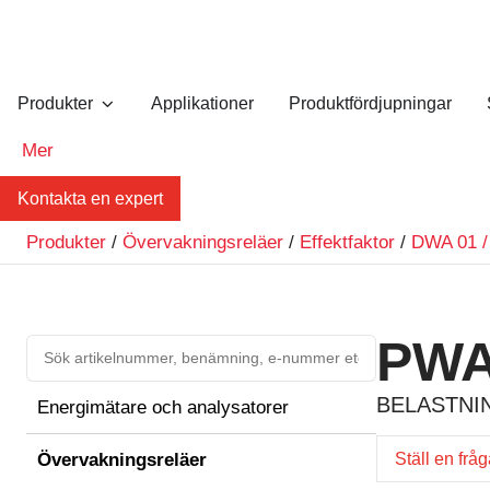
Produkter
Applikationer
Produktfördjupningar
Mer
Kontakta en expert
Produkter
/
Övervakningsreläer
/
Effektfaktor
/
DWA 01 /
PWA
BELASTNIN
Energimätare och analysatorer
Övervakningsreläer
Ställ en frå