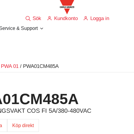
Sök
Kundkonto
Logga in
Service & Support
 PWA 01
/ PWA01CM485A
01CM485A
GSVAKT COS FI 5A/380-480VAC
ga
Köp direkt