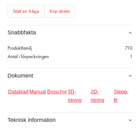
Ställ en fråga
Köp direkt
Snabbfakta
Produktfamilj
710
Antal i förpackningen
1
Dokument
Datablad
Manual
Broschyr
3D-
2D-
Stepp-
ritning
ritning
fil
Teknisk information