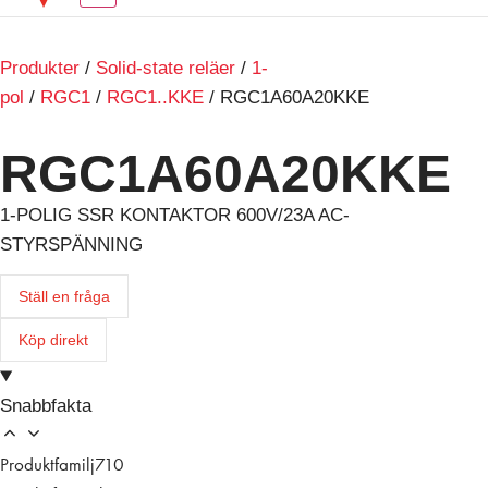
Produkter
/
Solid-state reläer
/
1-
pol
/
RGC1
/
RGC1..KKE
/ RGC1A60A20KKE
RGC1A60A20KKE
1-POLIG SSR KONTAKTOR 600V/23A AC-
STYRSPÄNNING
Ställ en fråga
Köp direkt
Snabbfakta
Produktfamilj
710