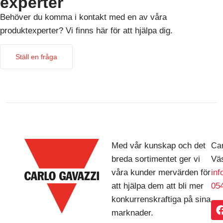
experter
Behöver du komma i kontakt med en av våra
produktexperter? Vi finns här för att hjälpa dig.
Ställ en fråga
Med vår kunskap och det
Car
breda sortimentet ger vi
Väs
våra kunder mervärden för
in
att hjälpa dem att bli mer
054
konkurrenskraftiga på sina
marknader.