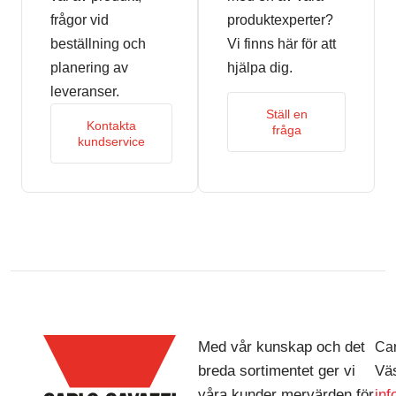
frågor vid
produktexperter?
beställning och
Vi finns här för att
planering av
hjälpa dig.
leveranser.
Ställ en
Kontakta
fråga
kundservice
Med vår kunskap och det
Car
breda sortimentet ger vi
Väs
våra kunder mervärden för
in