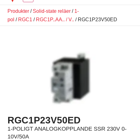
Produkter
/
Solid-state reläer
/
1-
pol
/
RGC1
/
RGC1P..AA.. / V..
/ RGC1P23V50ED
RGC1P23V50ED
1-POLIGT ANALOGKOPPLANDE SSR 230V 0-
10V/50A