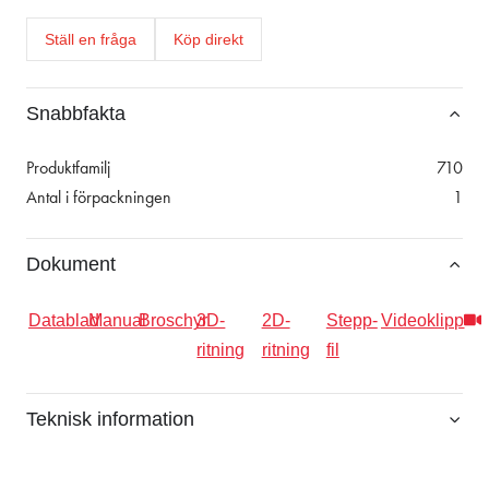
Ställ en fråga
Köp direkt
Snabbfakta
Produktfamilj
710
Antal i förpackningen
1
Dokument
Datablad
Manual
Broschyr
3D-
2D-
Stepp-
Videoklipp
ritning
ritning
fil
Teknisk information