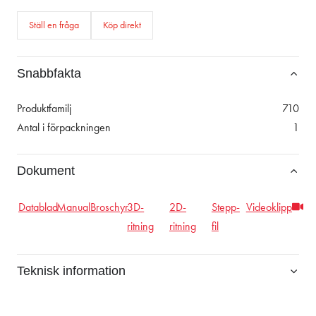
Ställ en fråga
Köp direkt
Snabbfakta
Produktfamilj
710
Antal i förpackningen
1
Dokument
Datablad
Manual
Broschyr
3D-
2D-
Stepp-
Videoklipp
ritning
ritning
fil
Teknisk information