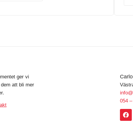
Carl
mentet ger vi
 dem att bli mer
Västr
r.
info@
054 –
akt