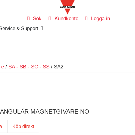
Sök
Kundkonto
Logga in
Service & Support
re
/
SA - SB - SC - SS
/ SA2
KTANGULÄR MAGNETGIVARE NO
ga
Köp direkt