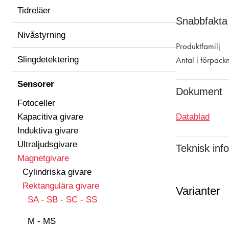
Tidreläer
Snabbfakta
Nivåstyrning
Produktfamilj
Slingdetektering
Antal i förpack
Sensorer
Dokument
Fotoceller
Kapacitiva givare
Datablad
Induktiva givare
Ultraljudsgivare
Teknisk inf
Magnetgivare
Cylindriska givare
Rektangulära givare
Varianter
SA - SB - SC - SS
M - MS