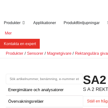
Produkter
Applikationer
Produktfördjupningar
Mer
Kontakta en expert
Produkter
/
Sensorer
/
Magnetgivare
/
Rektangulära giva
SA2
S A 2 RE
Energimätare och analysatorer
Övervakningsreläer
Ställ en frå