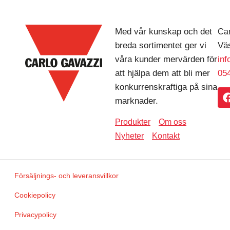
Med vår kunskap och det
Car
breda sortimentet ger vi
Väs
våra kunder mervärden för
in
att hjälpa dem att bli mer
054
konkurrenskraftiga på sina
marknader.
Produkter
Om oss
Nyheter
Kontakt
Försäljnings- och leveransvillkor
Cookiepolicy
Privacypolicy