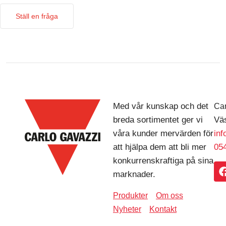
Ställ en fråga
Med vår kunskap och det
Car
breda sortimentet ger vi
Väs
våra kunder mervärden för
in
att hjälpa dem att bli mer
054
konkurrenskraftiga på sina
marknader.
Produkter
Om oss
Nyheter
Kontakt