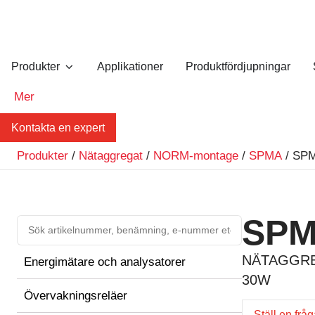
Produkter
Applikationer
Produktfördjupningar
Mer
Kontakta en expert
Produkter
/
Nätaggregat
/
NORM-montage
/
SPMA
/ SP
SPM
NÄTAGGRE
Energimätare och analysatorer
30W
Övervakningsreläer
Ställ en frå