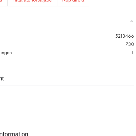
5213466
730
ningen
1
nt
information