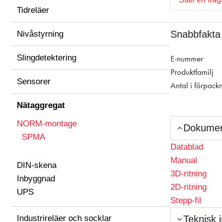
Tidreläer
Snabbfakta
Nivåstyrning
Slingdetektering
E-nummer
Produktfamilj
Sensorer
Antal i förpack
Nätaggregat
NORM-montage
Dokume
SPMA
Datablad
Manual
DIN-skena
3D-ritning
Inbyggnad
2D-ritning
UPS
Stepp-fil
Industrireläer och socklar
Teknisk 