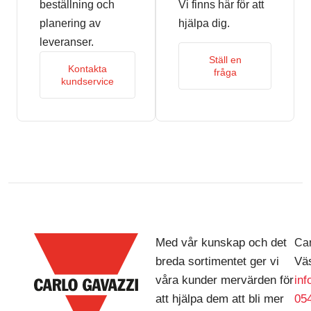
beställning och
Vi finns här för att
planering av
hjälpa dig.
leveranser.
Ställ en
Kontakta
fråga
kundservice
Med vår kunskap och det
Car
breda sortimentet ger vi
Väs
våra kunder mervärden för
in
att hjälpa dem att bli mer
054