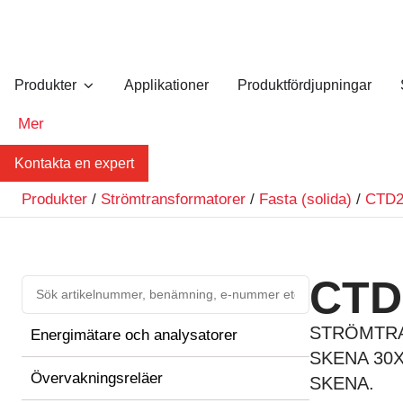
Produkter
Applikationer
Produktfördjupningar
Mer
Kontakta en expert
Produkter
/
Strömtransformatorer
/
Fasta (solida)
/
CTD
CTD
STRÖMTRA
Energimätare och analysatorer
SKENA 30X
Övervakningsreläer
SKENA.