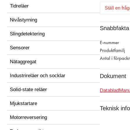
Tidreläer
Ställ en frå
Nivåstyrning
Snabbfakta
Slingdetektering
E-nummer
Sensorer
Produktfamilj
Antal i förpack
Nätaggregat
Industrireläer och socklar
Dokument
Solid-state reläer
Datablad
Manu
Mjukstartare
Teknisk inf
Motorreversering