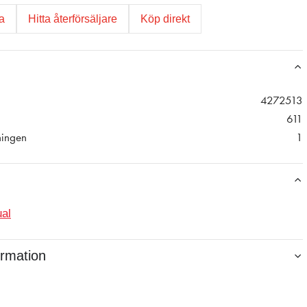
ga
Hitta återförsäljare
Köp direkt
4272513
611
ningen
1
al
ormation