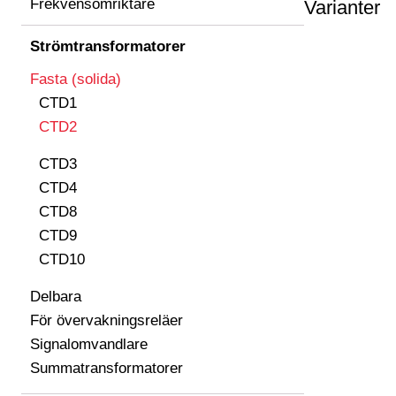
Frekvensomriktare
Varianter
Strömtransformatorer
Fasta (solida)
CTD1
CTD2
CTD3
CTD4
CTD8
CTD9
CTD10
Delbara
För övervakningsreläer
Signalomvandlare
Summatransformatorer