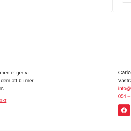
Carl
mentet ger vi
 dem att bli mer
Västr
r.
info@
054 –
akt