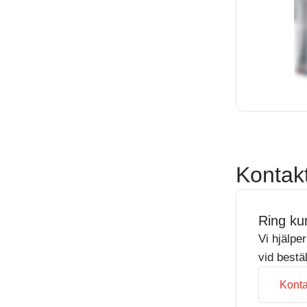
Kontak
Ring ku
Vi hjälpe
vid bestä
Konta