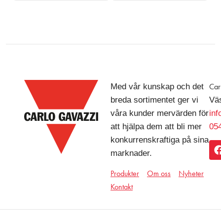
Med vår kunskap och det
Car
breda sortimentet ger vi
Väs
våra kunder mervärden för
in
att hjälpa dem att bli mer
054
konkurrenskraftiga på sina
marknader.
Produkter
Om oss
Nyheter
Kontakt