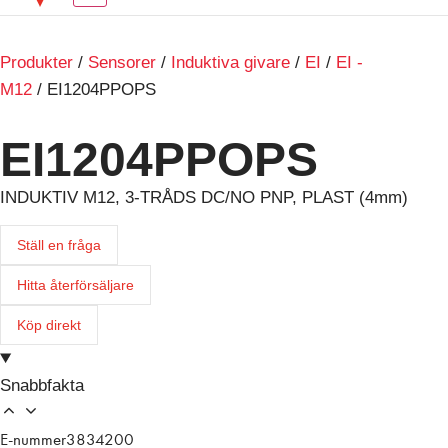
Produkter
/
Sensorer
/
Induktiva givare
/
EI
/
EI -
M12
/ EI1204PPOPS
EI1204PPOPS
INDUKTIV M12, 3-TRÅDS DC/NO PNP, PLAST (4mm)
Ställ en fråga
Hitta återförsäljare
Köp direkt
Snabbfakta
E-nummer
3834200