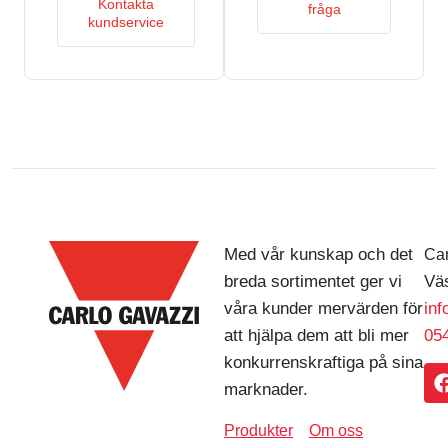
Kontakta
fråga
kundservice
Med vår kunskap och det
Car
breda sortimentet ger vi
Väs
våra kunder mervärden för
in
att hjälpa dem att bli mer
054
konkurrenskraftiga på sina
marknader.
Produkter
Om oss