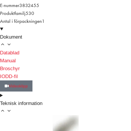
E-nummer
3832455
Produktfamilj
530
Antal i förpackningen
1
Dokument
Datablad
Manual
Broschyr
IODD-fil
Videoklipp
Teknisk information