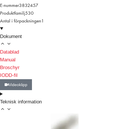
E-nummer
3832457
Produktfamilj
530
Antal i förpackningen
1
Dokument
Datablad
Manual
Broschyr
IODD-fil
Videoklipp
Teknisk information