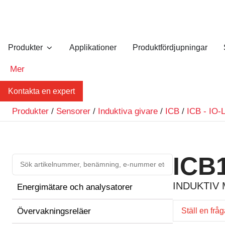
Produkter
Applikationer
Produktfördjupningar
Mer
Kontakta en expert
Produkter
/
Sensorer
/
Induktiva givare
/
ICB
/
ICB - IO-
ICB
INDUKTIV 
Energimätare och analysatorer
Övervakningsreläer
Ställ en frå