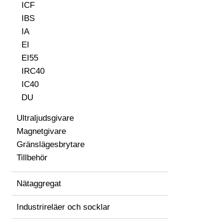
ICF
IBS
IA
EI
EI55
IRC40
IC40
DU
Ultraljudsgivare
Magnetgivare
Gränslägesbrytare
Tillbehör
Nätaggregat
Industrireläer och socklar