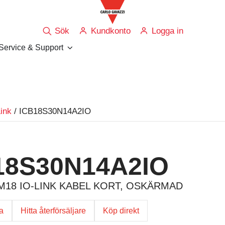
Sök
Kundkonto
Logga in
Service & Support
Link
/ ICB18S30N14A2IO
18S30N14A2IO
M18 IO-LINK KABEL KORT, OSKÄRMAD
ga
Hitta återförsäljare
Köp direkt