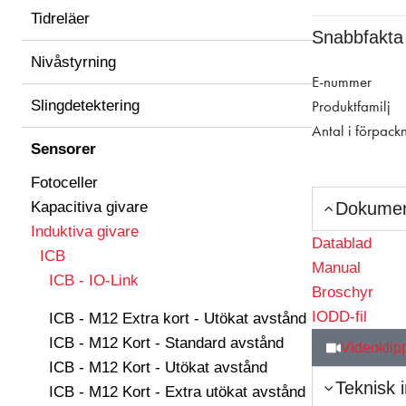
Tidreläer
Snabbfakta
Nivåstyrning
E-nummer
Slingdetektering
Produktfamilj
Antal i förpack
Sensorer
Fotoceller
Kapacitiva givare
Dokume
Induktiva givare
Datablad
ICB
Manual
ICB - IO-Link
Broschyr
IODD-fil
ICB - M12 Extra kort - Utökat avstånd
ICB - M12 Kort - Standard avstånd
Videoklip
ICB - M12 Kort - Utökat avstånd
Teknisk 
ICB - M12 Kort - Extra utökat avstånd