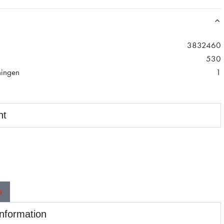
3832460
530
ningen
1
nt
p
information