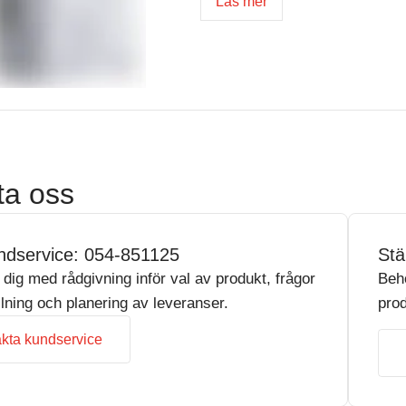
Läs mer
ta oss
ndservice: 054-851125
Stä
r dig med rådgivning inför val av produkt, frågor
Beh
llning och planering av leveranser.
prod
kta kundservice