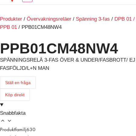
Produkter
/
Övervakningsreläer
/
Spänning 3-fas
/
DPB 01 /
PPB 01
/ PPB01CM48NW4
PPB01CM48NW4
SPÄNNINGSRELÄ 3-FAS ÖVER & UNDER/FASBROTT/ EJ
FASFÖLJD/L+N MAN
Ställ en fråga
Köp direkt
Snabbfakta
Produktfamilj
630