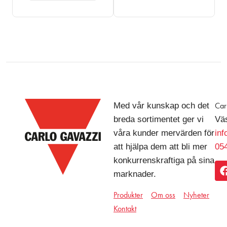
Med vår kunskap och det
Car
breda sortimentet ger vi
Väs
våra kunder mervärden för
in
att hjälpa dem att bli mer
054
konkurrenskraftiga på sina
marknader.
Produkter
Om oss
Nyheter
Kontakt