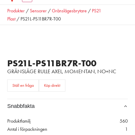
Produkter
/
Sensorer
/
Gränslägesbrytare
/
PS21
Plast
/ PS21L-PS11BR7R-T00
PS21L-PS11BR7R-T00
GRÄNSLÄGE RULLE AXEL, MOMENTAN, NO+NC
Ställ en fråga
Köp direkt
Snabbfakta
Produktfamilj
560
Antal i förpackningen
1