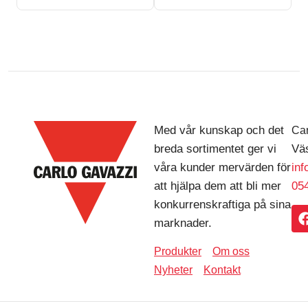
Med vår kunskap och det
Car
breda sortimentet ger vi
Väs
våra kunder mervärden för
in
att hjälpa dem att bli mer
054
konkurrenskraftiga på sina
marknader.
Produkter
Om oss
Nyheter
Kontakt