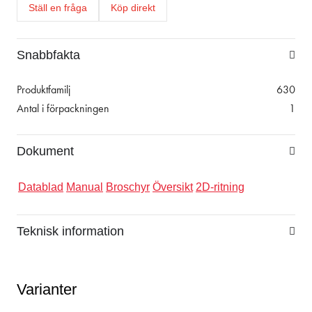
Ställ en fråga
Köp direkt
Snabbfakta
Produktfamilj
630
Antal i förpackningen
1
Dokument
Datablad
Manual
Broschyr
Översikt
2D-ritning
Teknisk information
Varianter