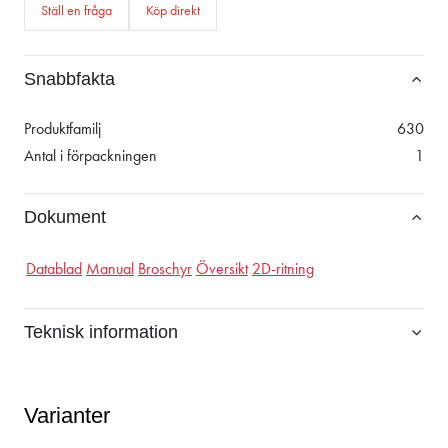
Ställ en fråga
Köp direkt
Snabbfakta
Produktfamilj
630
Antal i förpackningen
1
Dokument
Datablad
Manual
Broschyr
Översikt
2D-ritning
Teknisk information
Varianter