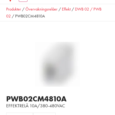
Produkter
/
Övervakningsreläer
/
Effekt
/
DWB 02 / PWB
02
/ PWB02CM4810A
PWB02CM4810A
EFFEKTRELÄ 10A/380-480VAC