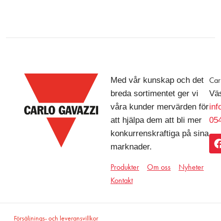
Med vår kunskap och det
Car
breda sortimentet ger vi
Väs
våra kunder mervärden för
in
att hjälpa dem att bli mer
054
konkurrenskraftiga på sina
marknader.
Produkter
Om oss
Nyheter
Kontakt
Försäljnings- och leveransvillkor