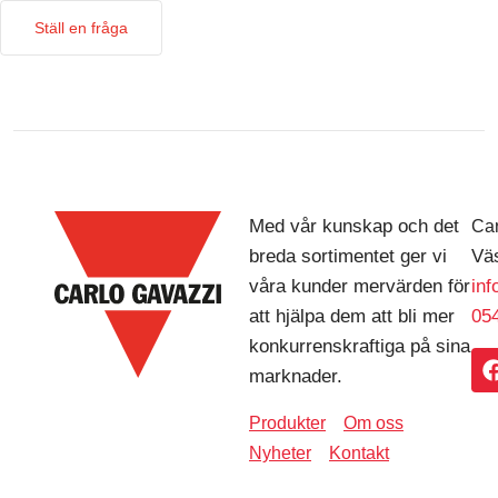
Ställ en fråga
Med vår kunskap och det
Car
breda sortimentet ger vi
Väs
våra kunder mervärden för
in
att hjälpa dem att bli mer
054
konkurrenskraftiga på sina
marknader.
Produkter
Om oss
Nyheter
Kontakt