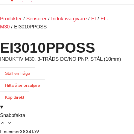
Produkter
/
Sensorer
/
Induktiva givare
/
EI
/
EI -
M30
/ EI3010PPOSS
EI3010PPOSS
INDUKTIV M30, 3-TRÅDS DC/NO PNP, STÅL (10mm)
Ställ en fråga
Hitta återförsäljare
Köp direkt
Snabbfakta
E-nummer
3834159