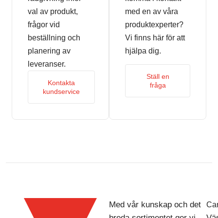
val av produkt,
med en av våra
frågor vid
produktexperter?
beställning och
Vi finns här för att
planering av
hjälpa dig.
leveranser.
Ställ en
Kontakta
fråga
kundservice
Med vår kunskap och det
Car
breda sortimentet ger vi
Väs