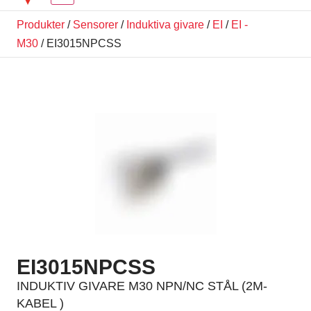
Produkter
/
Sensorer
/
Induktiva givare
/
EI
/
EI -
M30
/ EI3015NPCSS
EI3015NPCSS
INDUKTIV GIVARE M30 NPN/NC STÅL (2M-
KABEL )