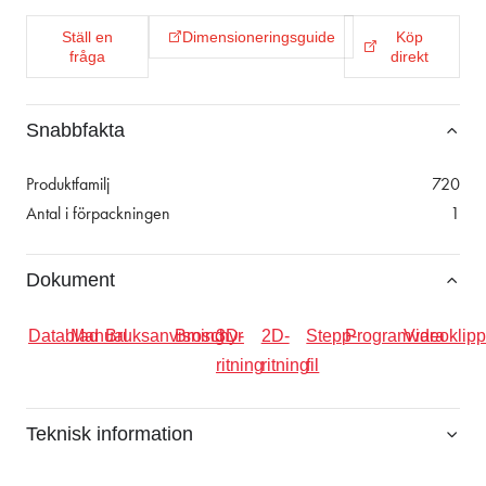
Ställ en
Dimensioneringsguide
Köp
fråga
direkt
Snabbfakta
Produktfamilj
720
Antal i förpackningen
1
Dokument
Datablad
Manual
Bruksanvisning
Broschyr
3D-
2D-
Stepp-
Programvara
Videoklipp
ritning
ritning
fil
Teknisk information