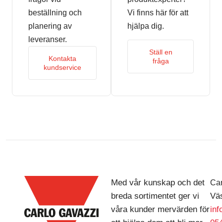
beställning och
Vi finns här för att
planering av
hjälpa dig.
leveranser.
Ställ en
Kontakta
fråga
kundservice
Med vår kunskap och det
Car
breda sortimentet ger vi
Väs
våra kunder mervärden för
in