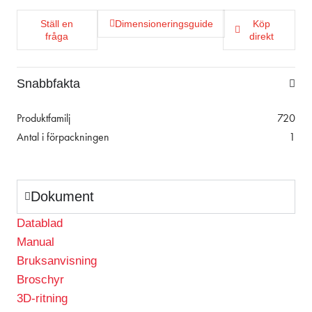
Ställ en
Dimensioneringsguide
Köp
fråga
direkt
Snabbfakta
Produktfamilj
720
Antal i förpackningen
1
Dokument
Datablad
Manual
Bruksanvisning
Broschyr
3D-ritning