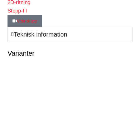
2D-ritning
Stepp-fil
Videoklipp
Teknisk information
Varianter