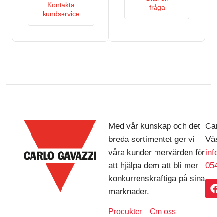
Kontakta
fråga
kundservice
Med vår kunskap och det
Car
breda sortimentet ger vi
Väs
våra kunder mervärden för
in
att hjälpa dem att bli mer
054
konkurrenskraftiga på sina
marknader.
Produkter
Om oss