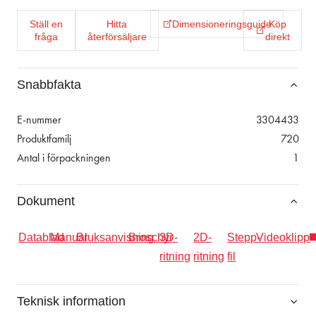
Ställ en
Hitta
Dimensioneringsguide
Köp
fråga
återförsäljare
direkt
Snabbfakta
E-nummer
3304433
Produktfamilj
720
Antal i förpackningen
1
Dokument
Datablad
Manual
Bruksanvisning
Broschyr
3D-
2D-
Stepp-
Videoklipp
ritning
ritning
fil
Teknisk information