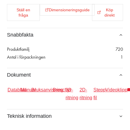
Ställ en
Dimensioneringsguide
Köp
fråga
direkt
Snabbfakta
Produktfamilj
720
Antal i förpackningen
1
Dokument
Datablad
Manual
Bruksanvisning
Broschyr
3D-
2D-
Stepp-
Videoklipp
ritning
ritning
fil
Teknisk information