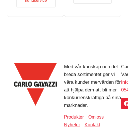
kundservice
Med vår kunskap och det
Car
breda sortimentet ger vi
Väs
våra kunder mervärden för
in
att hjälpa dem att bli mer
054
konkurrenskraftiga på sina
marknader.
Produkter
Om oss
Nyheter
Kontakt